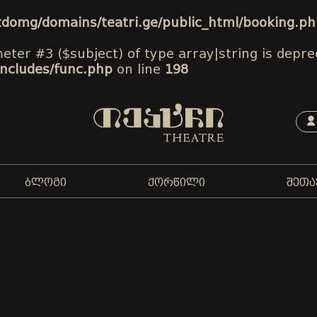
tdomg/domains/teatri.ge/public_html/booking.p
meter #3 ($subject) of type array|string is depre
includes/func.php
on line
198
ᲑᲚᲝᲒᲘ
ᲥᲝᲠᲬᲘᲚᲘ
ᲨᲔᲗᲐ