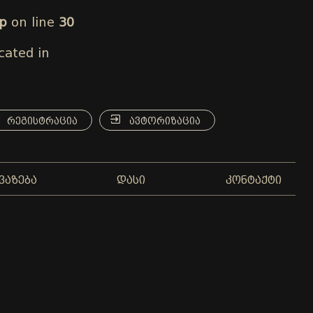
hp
on line
30
cated in
ᲠᲔᲒᲘᲡᲢᲠᲐᲪᲘᲐ
ᲐᲕᲢᲝᲠᲘᲖᲐᲪᲘᲐ
ᲕᲐᲖᲔᲑᲐ
ᲓᲐᲡᲘ
ᲙᲝᲜᲢᲐᲥᲢᲘ