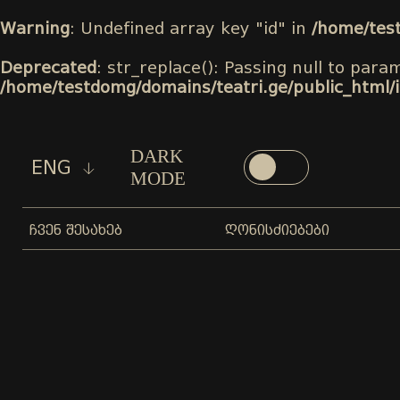
Warning
: Undefined array key "id" in
/home/tes
Deprecated
: str_replace(): Passing null to para
/home/testdomg/domains/teatri.ge/public_html/
DARK
ENG
MODE
ᲩᲕᲔᲜ ᲨᲔᲡᲐᲮᲔᲑ
ᲦᲝᲜᲘᲡᲫᲘᲔᲑᲔᲑᲘ