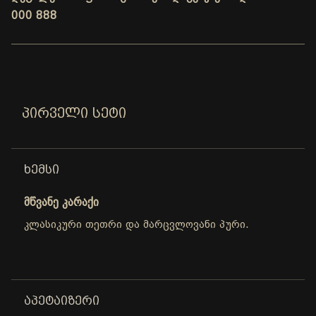
000 888
ᲞᲘᲠᲕᲔᲚᲘ ᲡᲔᲢᲘ
ᲮᲔᲛᲡᲘ
მწვანე კარაქი
კლასიკური თეთრი და მარცვლოვანი პური.
ᲐᲞᲔᲢᲐᲘᲖᲔᲠᲘ