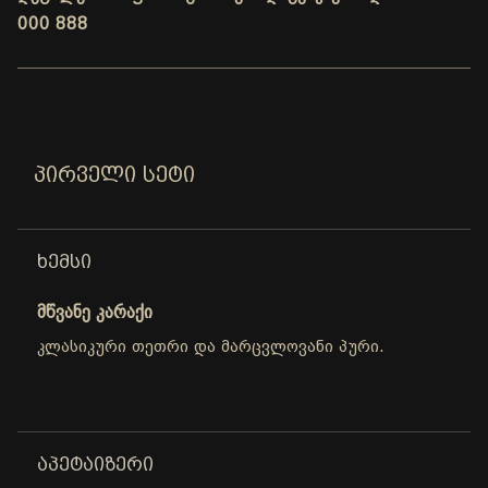
000 888
ᲞᲘᲠᲕᲔᲚᲘ ᲡᲔᲢᲘ
ᲮᲔᲛᲡᲘ
მწვანე კარაქი
კლასიკური თეთრი და მარცვლოვანი პური.
ᲐᲞᲔᲢᲐᲘᲖᲔᲠᲘ