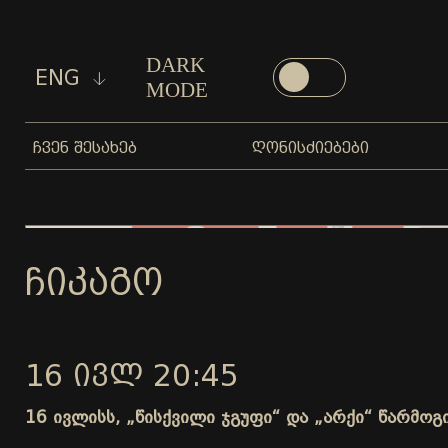
DARK
ENG
MODE
ᲩᲕᲔᲜ ᲨᲔᲡᲐᲮᲔᲑ
ᲦᲝᲜᲘᲡᲫᲘᲔᲑᲔᲑᲘ
ᲩᲘᲙᲐᲒᲝ
16 ᲘᲕᲚ 20:45
16 ივლისს, „წისქვილი ჯგუფი“ და „არქი“ წარმო