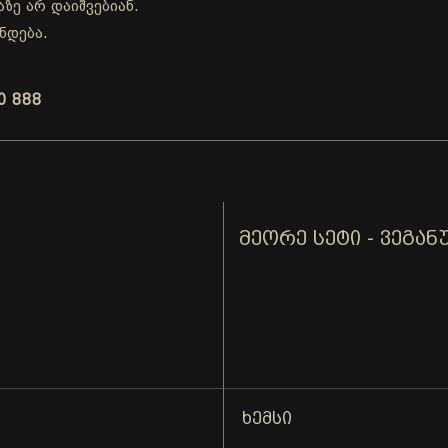
ზე არ დაიშვებიან.
ნდება.
0 888
ᲛᲔᲝᲠᲔ ᲡᲔᲢᲘ - ᲕᲔᲒᲐᲜ
ᲮᲔᲛᲡᲘ