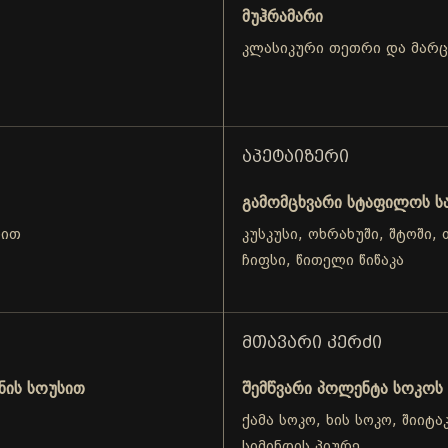
მუჰრამარი
კლასიკური თეთრი და მარ
ᲐᲞᲔᲢᲐᲘᲖᲔᲠᲘ
გამომცხვარი სტაფილოს ს
თით
კუსკუსი, ოხრახუში, შტოში
ჩიფსი, წითელი წიწაკა
ᲛᲗᲐᲕᲐᲠᲘ ᲙᲔᲠᲫᲘ
ნის სოუსით
შემწვარი პოლენტა სოკოს
ქამა სოკო, ხის სოკო, შიიტ
სიმინდის პიურე