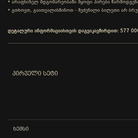
• არაფხიზელ მდგომარეობაში მყოფი პირები წარმოდგენა
• გთხოვთ, გაითვალისწინოთ - შეძენილი ბილეთი არ ბრუ
დეტალური ინფორმაციისთვის დაგვიკავშირდით: 577 00
ᲞᲘᲠᲕᲔᲚᲘ ᲡᲔᲢᲘ
ᲮᲔᲛᲡᲘ