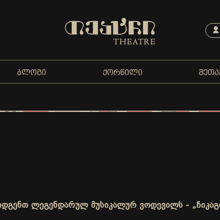
ᲑᲚᲝᲒᲘ
ᲥᲝᲠᲬᲘᲚᲘ
ᲨᲔᲗᲐ
გიდგენთ ლეგენდარულ მუსიკალურ ვოდევილს - „ჩიკაგ