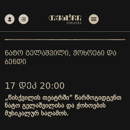
ᲜᲐᲢᲝ ᲒᲔᲚᲐᲨᲕᲘᲚᲘ, ᲭᲝᲮᲝᲔᲑᲘ ᲓᲐ
ᲑᲔᲜᲓᲘ
17 ᲓᲔᲙ 20:00
„წისქვილის თეატრში“ წარმოგიდგენთ
ნატო გელაშვილისა და ჭოხოების
მუსიკალურ საღამოს.