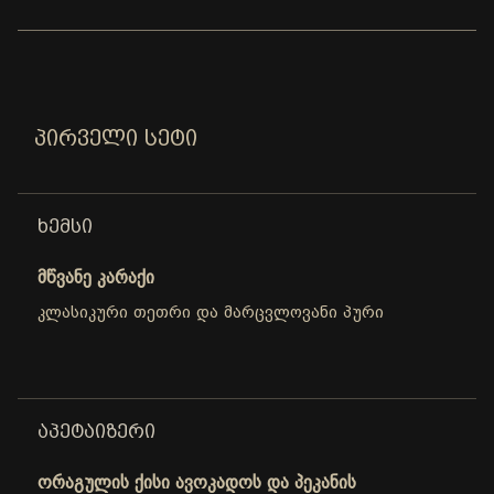
ᲞᲘᲠᲕᲔᲚᲘ ᲡᲔᲢᲘ
ᲮᲔᲛᲡᲘ
მწვანე კარაქი
კლასიკური თეთრი და მარცვლოვანი პური
ᲐᲞᲔᲢᲐᲘᲖᲔᲠᲘ
ორაგულის ქისი ავოკადოს და პეკანის