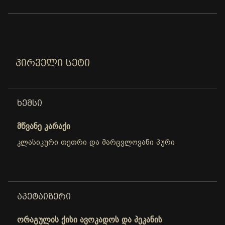
ᲞᲘᲠᲕᲔᲚᲘ ᲡᲔᲢᲘ
ᲮᲔᲛᲡᲘ
მწვანე კარაქი
კლასიკური თეთრი და მარცვლოვანი პური
ᲐᲞᲔᲢᲐᲘᲖᲔᲠᲘ
ორაგულის ქისი ავოკადოს და პეკანის