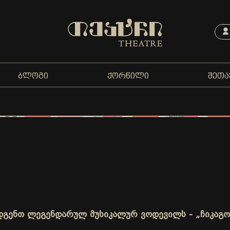
ᲑᲚᲝᲒᲘ
ᲥᲝᲠᲬᲘᲚᲘ
ᲨᲔᲗᲐ
იდგენთ ლეგენდარულ მუსიკალურ ვოდევილს - „ჩიკაგო