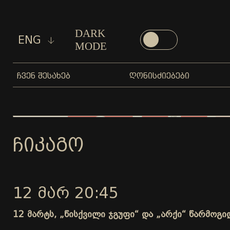
DARK
ENG
MODE
ᲩᲕᲔᲜ ᲨᲔᲡᲐᲮᲔᲑ
ᲦᲝᲜᲘᲡᲫᲘᲔᲑᲔᲑᲘ
ᲩᲘᲙᲐᲒᲝ
12 ᲛᲐᲠ 20:45
12 მარტს, „წისქვილი ჯგუფი“ და „არქი“ წარმოგ