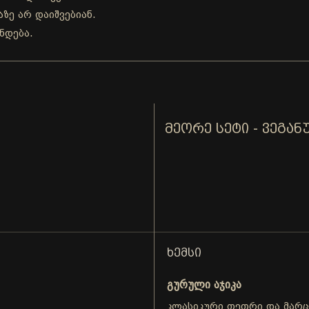
ზე არ დაიშვებიან.
ნდება.
ᲛᲔᲝᲠᲔ ᲡᲔᲢᲘ - ᲕᲔᲒᲐᲜ
ᲮᲔᲛᲡᲘ
გურული აჯიკა
კლასიკური თეთრი და მარ