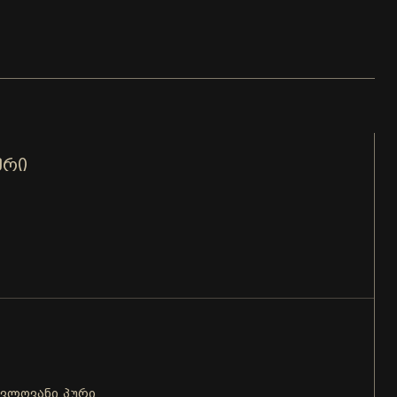
ᲣᲠᲘ
ცვლოვანი პური