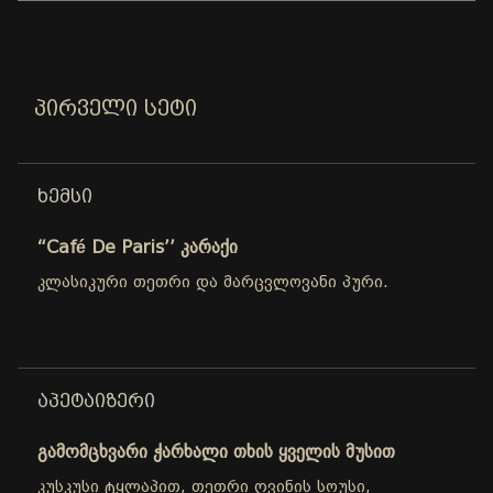
ᲞᲘᲠᲕᲔᲚᲘ ᲡᲔᲢᲘ
ᲮᲔᲛᲡᲘ
“Café De Paris’’ კარაქი
კლასიკური თეთრი და მარცვლოვანი პური.
ᲐᲞᲔᲢᲐᲘᲖᲔᲠᲘ
გამომცხვარი ჭარხალი თხის ყველის მუსით
კუსკუსი ტყლაპით, თეთრი ღვინის სოუსი,