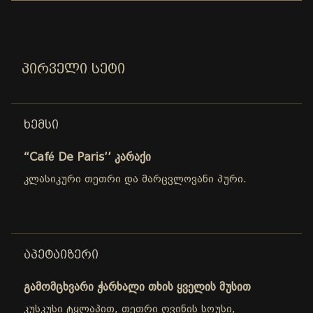
ᲞᲘᲠᲕᲔᲚᲘ ᲡᲔᲢᲘ
ᲮᲔᲛᲡᲘ
“Café De Paris’’ კარაქი
კლასიკური თეთრი და მარცვლოვანი პური.
ᲐᲞᲔᲢᲐᲘᲖᲔᲠᲘ
გამომცხვარი ჭარხალი თხის ყველის მუსით
კუსკუსი ტყლაპით, თეთრი ღვინის სოუსი,