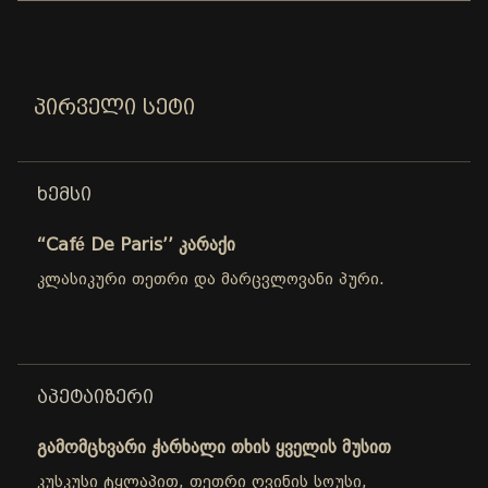
ᲞᲘᲠᲕᲔᲚᲘ ᲡᲔᲢᲘ
ᲮᲔᲛᲡᲘ
“Café De Paris’’ კარაქი
კლასიკური თეთრი და მარცვლოვანი პური.
ᲐᲞᲔᲢᲐᲘᲖᲔᲠᲘ
გამომცხვარი ჭარხალი თხის ყველის მუსით
კუსკუსი ტყლაპით, თეთრი ღვინის სოუსი,