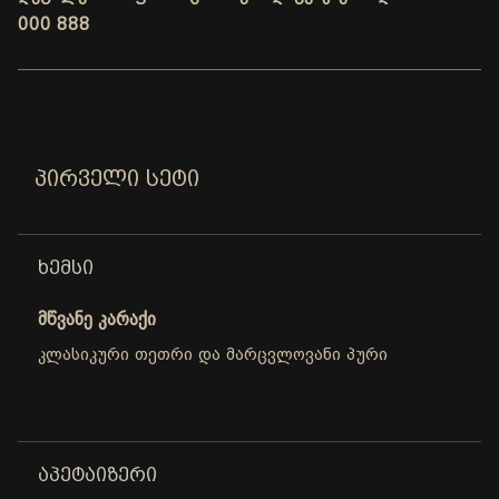
000 888
ᲞᲘᲠᲕᲔᲚᲘ ᲡᲔᲢᲘ
ᲮᲔᲛᲡᲘ
მწვანე კარაქი
კლასიკური თეთრი და მარცვლოვანი პური
ᲐᲞᲔᲢᲐᲘᲖᲔᲠᲘ