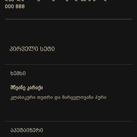
000 888
ᲞᲘᲠᲕᲔᲚᲘ ᲡᲔᲢᲘ
ᲮᲔᲛᲡᲘ
მწვანე კარაქი
კლასიკური თეთრი და მარცვლოვანი პური
ᲐᲞᲔᲢᲐᲘᲖᲔᲠᲘ