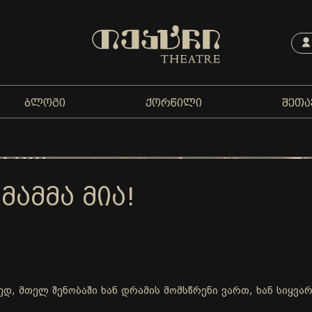
ᲑᲚᲝᲒᲘ
ᲥᲝᲠᲬᲘᲚᲘ
ᲨᲔᲗᲐ
 ᲛᲐᲛᲛᲐ ᲛᲘᲐ!
ლედ, მთელ შენობაში ხან დრამის მომსწრენი ვართ, ხან სიყვ