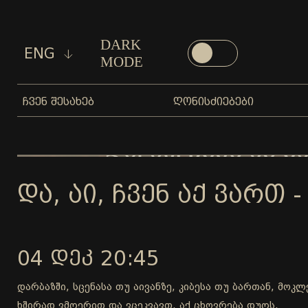
DARK
ENG
MODE
ᲩᲕᲔᲜ ᲨᲔᲡᲐᲮᲔᲑ
ᲦᲝᲜᲘᲡᲫᲘᲔᲑᲔᲑᲘ
ᲓᲐ, ᲐᲘ, ᲩᲕᲔᲜ ᲐᲥ ᲕᲐᲠᲗ -
04 ᲓᲔᲙ 20:45
დარბაზში, სცენასა თუ აივანზე, კიბესა თუ ბართან, მოკ
ხშირად ვმღერით და ვცეკვავთ, აქ ცხოვრება დუღს.