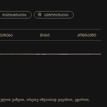
ᲠᲔᲒᲘᲡᲢᲠᲐᲪᲘᲐ
ᲐᲕᲢᲝᲠᲘᲖᲐᲪᲘᲐ
ᲕᲐᲖᲔᲑᲐ
ᲓᲐᲡᲘ
ᲙᲝᲜᲢᲐᲥᲢᲘ
არულით ვიწვით, არცთუ იშვიათად ვიცინით, ვტირით,