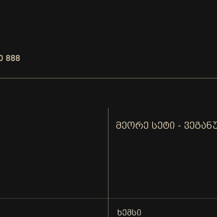
0 888
ᲛᲔᲝᲠᲔ ᲡᲔᲢᲘ - ᲕᲔᲒᲐᲜ
ᲮᲔᲛᲡᲘ