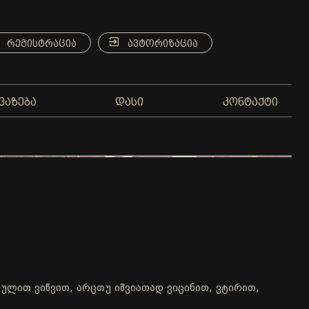
ᲠᲔᲒᲘᲡᲢᲠᲐᲪᲘᲐ
ᲐᲕᲢᲝᲠᲘᲖᲐᲪᲘᲐ
ᲕᲐᲖᲔᲑᲐ
ᲓᲐᲡᲘ
ᲙᲝᲜᲢᲐᲥᲢᲘ
არულით ვიწვით, არცთუ იშვიათად ვიცინით, ვტირით,