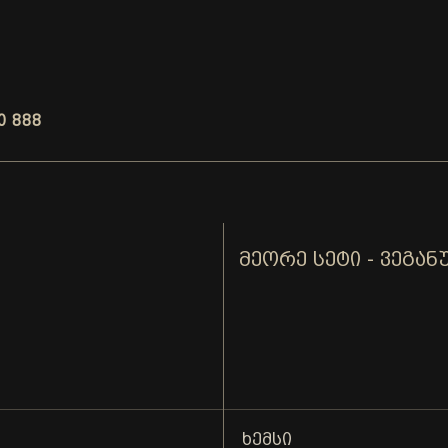
0 888
ᲛᲔᲝᲠᲔ ᲡᲔᲢᲘ - ᲕᲔᲒᲐᲜ
ᲮᲔᲛᲡᲘ