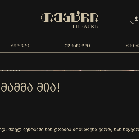
ᲑᲚᲝᲒᲘ
ᲥᲝᲠᲬᲘᲚᲘ
ᲨᲔᲗᲐ
 ᲛᲐᲛᲛᲐ ᲛᲘᲐ!
ლედ, მთელ შენობაში ხან დრამის მომსწრენი ვართ, ხან სიყვ