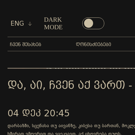
DARK
ENG
MODE
ᲩᲕᲔᲜ ᲨᲔᲡᲐᲮᲔᲑ
ᲦᲝᲜᲘᲡᲫᲘᲔᲑᲔᲑᲘ
ᲓᲐ, ᲐᲘ, ᲩᲕᲔᲜ ᲐᲥ ᲕᲐᲠᲗ -
04 ᲓᲔᲙ 20:45
დარბაზში, სცენასა თუ აივანზე, კიბესა თუ ბართან, მოკ
ხშირად ვმღერით და ვცეკვავთ, აქ ცხოვრება დუღს.