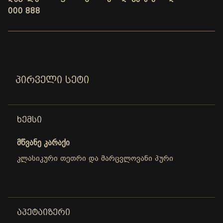
000 888
ᲞᲘᲠᲕᲔᲚᲘ ᲡᲔᲢᲘ
ᲮᲔᲛᲡᲘ
მწვანე კარაქი
კლასიკური თეთრი და მარცვლოვანი პური
ᲐᲞᲔᲢᲐᲘᲖᲔᲠᲘ