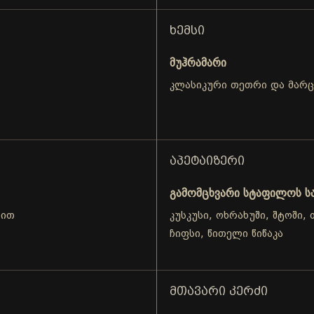
ᲮᲔᲛᲡᲘ
მუჰრამარი
კლასიკური თეთრი და მარ
ᲐᲞᲔᲢᲐᲘᲖᲔᲠᲘ
გამომცხვარი სტაფილოს ს
თით
კუსკუსი, ოხრახუში, შტოში
ჩიფსი, წითელი წიწაკა
ᲛᲗᲐᲕᲐᲠᲘ ᲙᲔᲠᲫᲘ