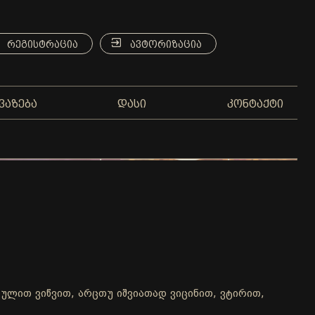
ᲠᲔᲒᲘᲡᲢᲠᲐᲪᲘᲐ
ᲐᲕᲢᲝᲠᲘᲖᲐᲪᲘᲐ
ᲕᲐᲖᲔᲑᲐ
ᲓᲐᲡᲘ
ᲙᲝᲜᲢᲐᲥᲢᲘ
არულით ვიწვით, არცთუ იშვიათად ვიცინით, ვტირით,