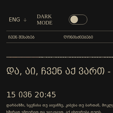
DARK
ENG
MODE
ᲩᲕᲔᲜ ᲨᲔᲡᲐᲮᲔᲑ
ᲦᲝᲜᲘᲡᲫᲘᲔᲑᲔᲑᲘ
ᲓᲐ, ᲐᲘ, ᲩᲕᲔᲜ ᲐᲥ ᲕᲐᲠᲗ -
15 ᲘᲕᲜ 20:45
დარბაზში, სცენასა თუ აივანზე, კიბესა თუ ბართან, მოკ
ხშირად ვმღერით და ვცეკვავთ, აქ ცხოვრება დუღს.