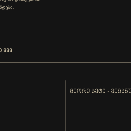
ნდება.
0 888
ᲛᲔᲝᲠᲔ ᲡᲔᲢᲘ - ᲕᲔᲒᲐᲜ