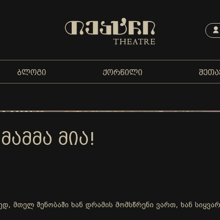
ᲑᲚᲝᲒᲘ
ᲥᲝᲠᲬᲘᲚᲘ
ᲨᲔᲗᲐ
 ᲛᲐᲛᲛᲐ ᲛᲘᲐ!
ლედ, მთელ შენობაში ხან დრამის მომსწრენი ვართ, ხან სიყვ