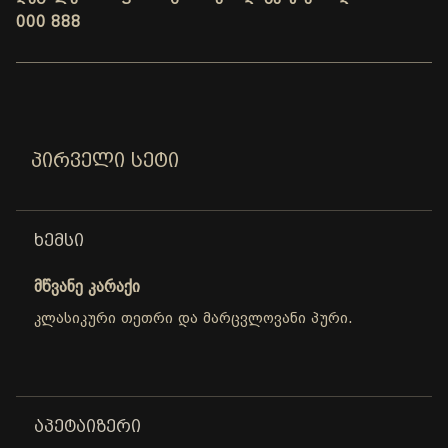
000 888
ᲞᲘᲠᲕᲔᲚᲘ ᲡᲔᲢᲘ
ᲮᲔᲛᲡᲘ
მწვანე კარაქი
კლასიკური თეთრი და მარცვლოვანი პური.
ᲐᲞᲔᲢᲐᲘᲖᲔᲠᲘ