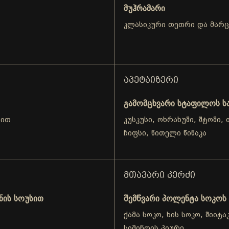
მუჰრამარი
კლასიკური თეთრი და მარ
ᲐᲞᲔᲢᲐᲘᲖᲔᲠᲘ
გამომცხვარი სტაფილოს ს
თით
კუსკუსი, ოხრახუში, შტოში
ჩიფსი, წითელი წიწაკა
ᲛᲗᲐᲕᲐᲠᲘ ᲙᲔᲠᲫᲘ
ნის სოუსით
შემწვარი პოლენტა სოკოს
ქამა სოკო, ხის სოკო, შიიტ
სიმინდის პიურე