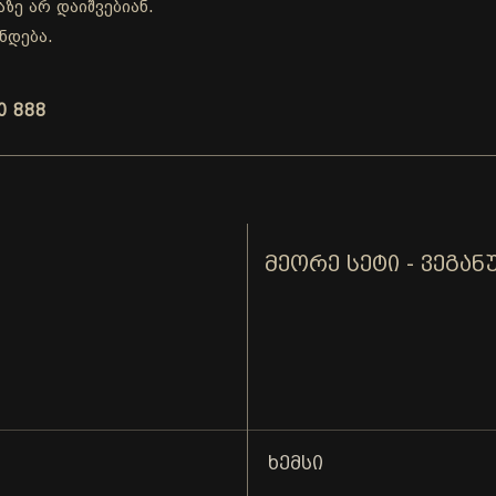
ზე არ დაიშვებიან.
ნდება.
0 888
ᲛᲔᲝᲠᲔ ᲡᲔᲢᲘ - ᲕᲔᲒᲐᲜ
ᲮᲔᲛᲡᲘ