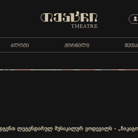
ᲑᲚᲝᲒᲘ
ᲥᲝᲠᲬᲘᲚᲘ
ᲨᲔᲗᲐ
გიდგენთ ლეგენდარულ მუსიკალურ ვოდევილს - „ჩიკაგო