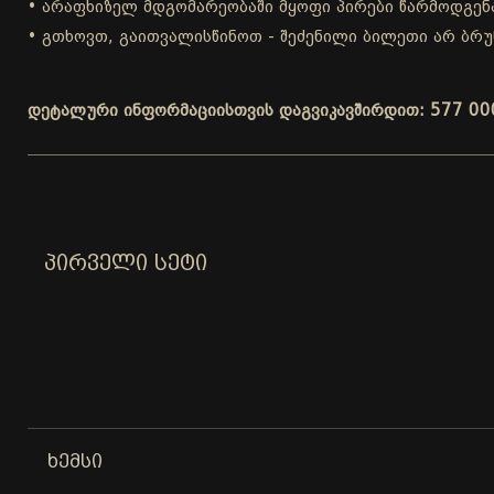
• არაფხიზელ მდგომარეობაში მყოფი პირები წარმოდგენა
• გთხოვთ, გაითვალისწინოთ - შეძენილი ბილეთი არ ბრუ
დეტალური ინფორმაციისთვის დაგვიკავშირდით: 577 00
ᲞᲘᲠᲕᲔᲚᲘ ᲡᲔᲢᲘ
ᲮᲔᲛᲡᲘ