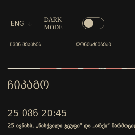
DARK
ENG
MODE
ᲩᲕᲔᲜ ᲨᲔᲡᲐᲮᲔᲑ
ᲦᲝᲜᲘᲡᲫᲘᲔᲑᲔᲑᲘ
ᲩᲘᲙᲐᲒᲝ
25 ᲘᲕᲜ 20:45
25 ივნისს, „წისქვილი ჯგუფი“ და „არქი“ წარმო