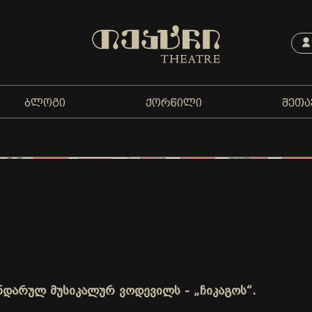
ᲑᲚᲝᲒᲘ
ᲥᲝᲠᲬᲘᲚᲘ
ᲨᲔᲗᲐ
ნდარულ მუსიკალურ ვოდევილს - „ჩიკაგოს“.