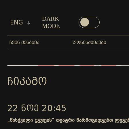
DARK
ENG
MODE
ᲩᲕᲔᲜ ᲨᲔᲡᲐᲮᲔᲑ
ᲦᲝᲜᲘᲡᲫᲘᲔᲑᲔᲑᲘ
ᲩᲘᲙᲐᲒᲝ
22 ᲜᲝᲔ 20:45
„წისქვილი ჯგუფის“ თეატრი წარმოგიდგენთ ლეგე