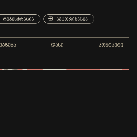
ᲠᲔᲒᲘᲡᲢᲠᲐᲪᲘᲐ
ᲐᲕᲢᲝᲠᲘᲖᲐᲪᲘᲐ
ᲕᲐᲖᲔᲑᲐ
ᲓᲐᲡᲘ
ᲙᲝᲜᲢᲐᲥᲢᲘ