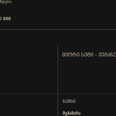
ნდება.
0 888
ᲛᲔᲝᲠᲔ ᲡᲔᲢᲘ - ᲕᲔᲒᲐᲜ
ᲮᲔᲛᲡᲘ
მუჰამარა