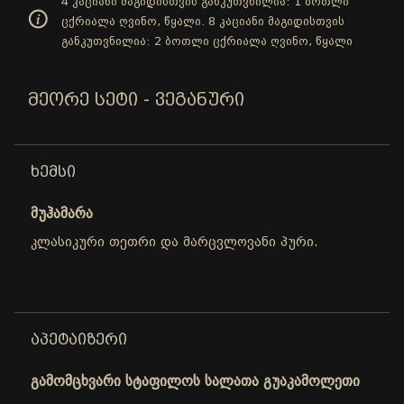
4 კაციანი მაგიდისთვის განკუთვნილია: 1 ბოთლი
ცქრიალა ღვინო, წყალი. 8 კაციანი მაგიდისთვის
განკუთვნილია: 2 ბოთლი ცქრიალა ღვინო, წყალი
ᲛᲔᲝᲠᲔ ᲡᲔᲢᲘ - ᲕᲔᲒᲐᲜᲣᲠᲘ
ᲮᲔᲛᲡᲘ
მუჰამარა
კლასიკური თეთრი და მარცვლოვანი პური.
ᲐᲞᲔᲢᲐᲘᲖᲔᲠᲘ
გამომცხვარი სტაფილოს სალათა გუაკამოლეთი