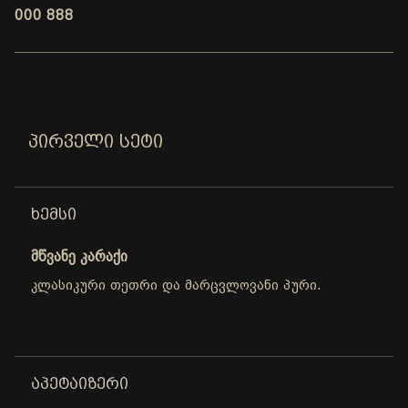
000 888
ᲞᲘᲠᲕᲔᲚᲘ ᲡᲔᲢᲘ
ᲮᲔᲛᲡᲘ
მწვანე კარაქი
კლასიკური თეთრი და მარცვლოვანი პური.
ᲐᲞᲔᲢᲐᲘᲖᲔᲠᲘ