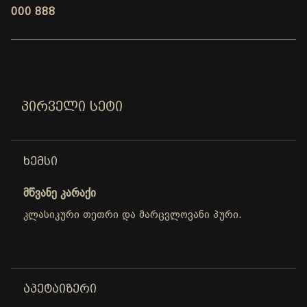
000 888
ᲞᲘᲠᲕᲔᲚᲘ ᲡᲔᲢᲘ
ᲮᲔᲛᲡᲘ
მწვანე კარაქი
კლასიკური თეთრი და მარცვლოვანი პური.
ᲐᲞᲔᲢᲐᲘᲖᲔᲠᲘ