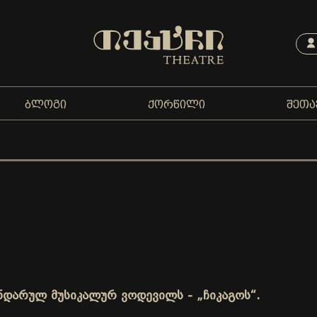
ᲑᲚᲝᲒᲘ
ᲥᲝᲠᲬᲘᲚᲘ
ᲨᲔᲗᲐ
ნდარულ მუსიკალურ ვოდევილს - „ჩიკაგოს“.