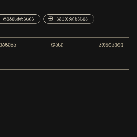
ᲠᲔᲒᲘᲡᲢᲠᲐᲪᲘᲐ
ᲐᲕᲢᲝᲠᲘᲖᲐᲪᲘᲐ
ᲕᲐᲖᲔᲑᲐ
ᲓᲐᲡᲘ
ᲙᲝᲜᲢᲐᲥᲢᲘ