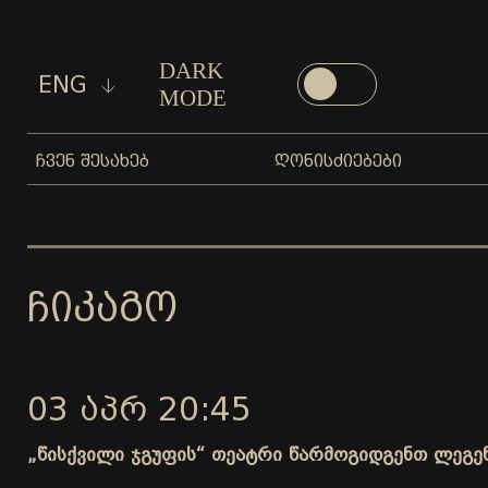
DARK
ENG
MODE
ᲩᲕᲔᲜ ᲨᲔᲡᲐᲮᲔᲑ
ᲦᲝᲜᲘᲡᲫᲘᲔᲑᲔᲑᲘ
ᲩᲘᲙᲐᲒᲝ
03 ᲐᲞᲠ 20:45
„წისქვილი ჯგუფის“ თეატრი წარმოგიდგენთ ლეგე