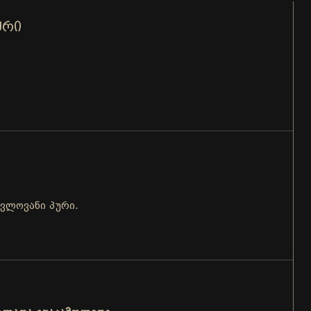
ᲣᲠᲘ
ვლოვანი პური.