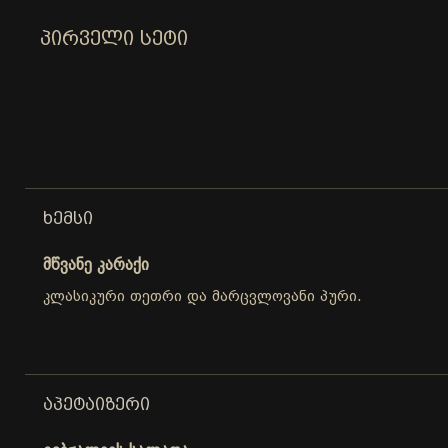
ᲞᲘᲠᲕᲔᲚᲘ ᲡᲔᲢᲘ
ᲮᲔᲛᲡᲘ
მწვანე კარაქი
კლასიკური თეთრი და მარცვლოვანი პური.
ᲐᲞᲔᲢᲐᲘᲖᲔᲠᲘ