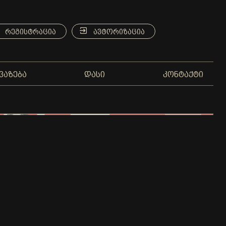
ᲠᲔᲒᲘᲡᲢᲠᲐᲪᲘᲐ
ᲐᲕᲢᲝᲠᲘᲖᲐᲪᲘᲐ
ᲕᲐᲖᲔᲑᲐ
ᲓᲐᲡᲘ
ᲙᲝᲜᲢᲐᲥᲢᲘ