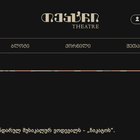
ᲑᲚᲝᲒᲘ
ᲥᲝᲠᲬᲘᲚᲘ
ᲨᲔᲗᲐ
ნდარულ მუსიკალურ ვოდევილს - „ჩიკაგოს“.