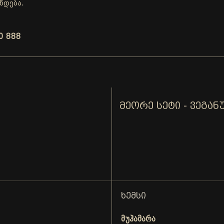
ნდება.
0 888
ᲛᲔᲝᲠᲔ ᲡᲔᲢᲘ - ᲕᲔᲒᲐᲜ
ᲮᲔᲛᲡᲘ
მუჰამარა