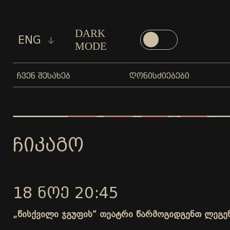
DARK
ENG
MODE
ᲩᲕᲔᲜ ᲨᲔᲡᲐᲮᲔᲑ
ᲦᲝᲜᲘᲡᲫᲘᲔᲑᲔᲑᲘ
ᲩᲘᲙᲐᲒᲝ
18 ᲜᲝᲔ 20:45
„წისქვილი ჯგუფის“ თეატრი წარმოგიდგენთ ლეგე