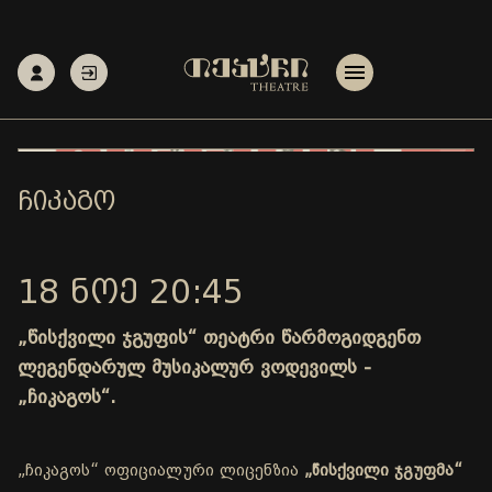
ᲩᲘᲙᲐᲒᲝ
18 ᲜᲝᲔ 20:45
„წისქვილი ჯგუფის“ თეატრი წარმოგიდგენთ
ლეგენდარულ მუსიკალურ ვოდევილს -
„ჩიკაგოს“.
„ჩიკაგოს“ ოფიციალური ლიცენზია
„წისქვილი ჯგუფმა“