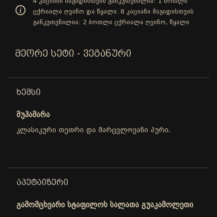
4 კაციანი მაგიდისთვის განკუთვნილია: 1 ბოთლი
ცქრიალა ღვინო და წყალი. 8 კაციანი მაგიდისთვის
განკუთვნილია: 2 ბოთლი ცქრიალა ღვინო, წყალი
ᲛᲔᲝᲠᲔ ᲡᲔᲢᲘ - ᲕᲔᲒᲐᲜᲣᲠᲘ
ᲮᲔᲛᲡᲘ
მუჰამარა
კლასიკური თეთრი და მარცვლოვანი პური.
ᲐᲞᲔᲢᲐᲘᲖᲔᲠᲘ
გამომცხვარი სტაფილოს სალათა გუაკამოლეთი