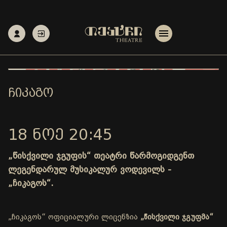
ᲩᲘᲙᲐᲒᲝ
18 ᲜᲝᲔ 20:45
„წისქვილი ჯგუფის“ თეატრი წარმოგიდგენთ
ლეგენდარულ მუსიკალურ ვოდევილს -
„ჩიკაგოს“.
„ჩიკაგოს“ ოფიციალური ლიცენზია
„წისქვილი ჯგუფმა“