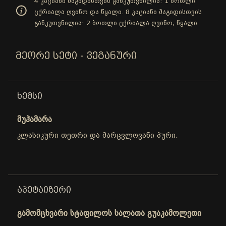
4 კაციანი მაგიდისთვის განკუთვნილია: 1 ბოთლი
ცქრიალა ღვინო და წყალი. 8 კაციანი მაგიდისთვის
განკუთვნილია: 2 ბოთლი ცქრიალა ღვინო, წყალი
ᲛᲔᲝᲠᲔ ᲡᲔᲢᲘ - ᲕᲔᲒᲐᲜᲣᲠᲘ
ᲮᲔᲛᲡᲘ
მუჰამარა
კლასიკური თეთრი და მარცვლოვანი პური.
ᲐᲞᲔᲢᲐᲘᲖᲔᲠᲘ
გამომცხვარი სტაფილოს სალათა გუაკამოლეთი