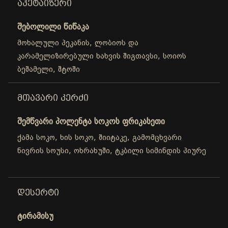
ᲐᲞᲔᲢᲐᲘᲖᲔᲠᲘ
შებოლილი წიწაკა
მოხალული პეკანის, ლობიოს და
კარამელიზირებული ხახვის შიგთავსი, სოიოს
ბეშამელი, შტოში
ᲛᲗᲐᲕᲐᲠᲘ ᲙᲔᲠᲫᲘ
შემწვარი პოლენტა სოკოს ფრიკასეთი
ქამა სოკო, ხის სოკო, შიიტაკე, გამომცხვარი
ნივრის სოუსი, ოხრახუში, ტკბილი სიმინდის პიურე
ᲓᲔᲡᲔᲠᲢᲘ
ტირამისუ