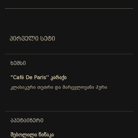
ᲞᲘᲠᲕᲔᲚᲘ ᲡᲔᲢᲘ
ᲮᲔᲛᲡᲘ
“Café De Paris’’ კარაქი
კლასიკური თეთრი და მარცვლოვანი პური
ᲐᲞᲔᲢᲐᲘᲖᲔᲠᲘ
შებოლილი წიწაკა