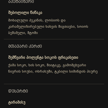
ᲐᲞᲔᲢᲐᲘᲖᲔᲠᲘ
შებოლილი წიწაკა
მოხალული პეკანის, ლობიოს და
კარამელიზირებული ხახვის შიგთავსი, სოიოს
ბეშამელი, შტოში
ᲛᲗᲐᲕᲐᲠᲘ ᲙᲔᲠᲫᲘ
შემწვარი პოლენტა სოკოს ფრიკასეთი
ქამა სოკო, ხის სოკო, შიიტაკე, გამომცხვარი
ნივრის სოუსი, ოხრახუში, ტკბილი სიმინდის პიურე
ᲓᲔᲡᲔᲠᲢᲘ
ტირამისუ