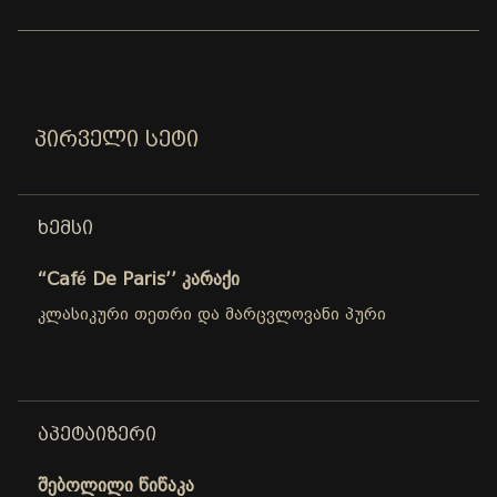
ᲞᲘᲠᲕᲔᲚᲘ ᲡᲔᲢᲘ
ᲮᲔᲛᲡᲘ
“Café De Paris’’ კარაქი
კლასიკური თეთრი და მარცვლოვანი პური
ᲐᲞᲔᲢᲐᲘᲖᲔᲠᲘ
შებოლილი წიწაკა