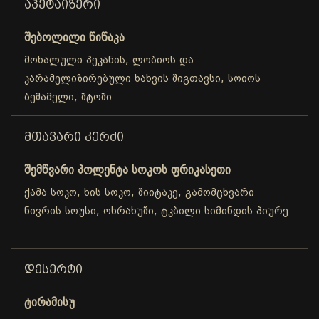
ᲐᲞᲔᲢᲐᲘᲖᲔᲠᲘ
შებოლილი წიწაკა
მოხალული პეკანის, ლობიოს და
კარამელიზირებული ხახვის შიგთავსი, სოიოს
ბეშამელი, შტოში
ᲛᲗᲐᲕᲐᲠᲘ ᲙᲔᲠᲫᲘ
შემწვარი პოლენტა სოკოს ფრიკასეთი
ქამა სოკო, ხის სოკო, შიიტაკე, გამომცხვარი
ნივრის სოუსი, ოხრახუში, ტკბილი სიმინდის პიურე
ᲓᲔᲡᲔᲠᲢᲘ
ტირამისუ