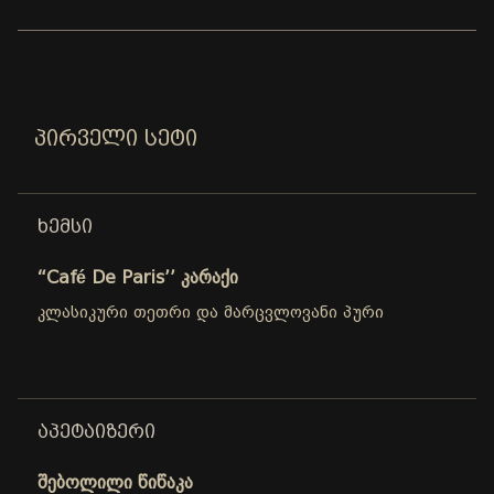
ᲞᲘᲠᲕᲔᲚᲘ ᲡᲔᲢᲘ
ᲮᲔᲛᲡᲘ
“Café De Paris’’ კარაქი
კლასიკური თეთრი და მარცვლოვანი პური
ᲐᲞᲔᲢᲐᲘᲖᲔᲠᲘ
შებოლილი წიწაკა