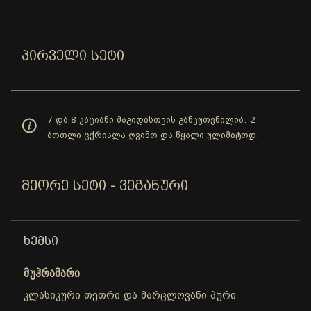
ᲞᲘᲠᲕᲔᲚᲘ ᲡᲔᲢᲘ
7 და 8 კაციანი მაგიდისთვის განკუთვნილია: 2
ბოთლი ცქრიალა ღვინო და წყალი ულიმიტოდ.
ᲛᲔᲝᲠᲔ ᲡᲔᲢᲘ - ᲕᲔᲒᲐᲜᲣᲠᲘ
ᲮᲔᲛᲡᲘ
მუჰრამარი
კლასიკური თეთრი და მარცლოვანი პური