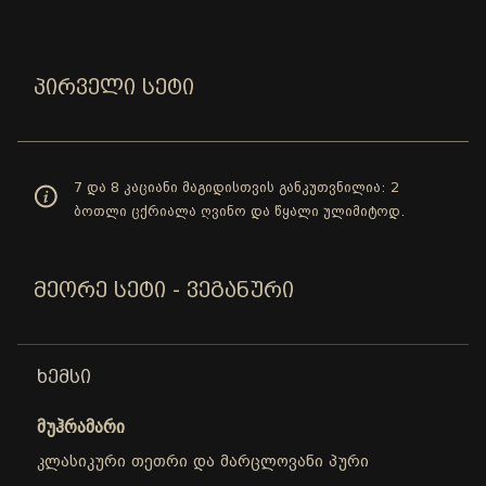
ᲞᲘᲠᲕᲔᲚᲘ ᲡᲔᲢᲘ
7 და 8 კაციანი მაგიდისთვის განკუთვნილია: 2
ბოთლი ცქრიალა ღვინო და წყალი ულიმიტოდ.
ᲛᲔᲝᲠᲔ ᲡᲔᲢᲘ - ᲕᲔᲒᲐᲜᲣᲠᲘ
ᲮᲔᲛᲡᲘ
მუჰრამარი
კლასიკური თეთრი და მარცლოვანი პური