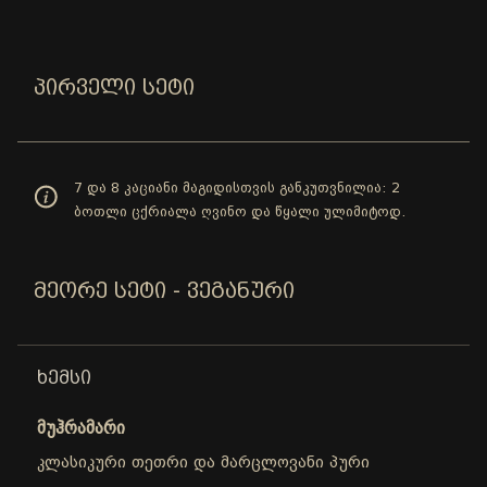
ᲞᲘᲠᲕᲔᲚᲘ ᲡᲔᲢᲘ
7 და 8 კაციანი მაგიდისთვის განკუთვნილია: 2
ბოთლი ცქრიალა ღვინო და წყალი ულიმიტოდ.
ᲛᲔᲝᲠᲔ ᲡᲔᲢᲘ - ᲕᲔᲒᲐᲜᲣᲠᲘ
ᲮᲔᲛᲡᲘ
მუჰრამარი
კლასიკური თეთრი და მარცლოვანი პური