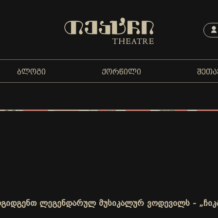
ᲑᲚᲝᲒᲘ
ᲥᲝᲠᲬᲘᲚᲘ
ᲨᲔᲗᲐ
ოგიდგენთ ლეგენდარულ მუსიკალურ ვოდევილს - „ჩიკ