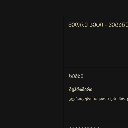
ᲛᲔᲝᲠᲔ ᲡᲔᲢᲘ - ᲕᲔᲒᲐᲜ
ᲮᲔᲛᲡᲘ
მუჰრამარი
კლასიკური თეთრი და მარ