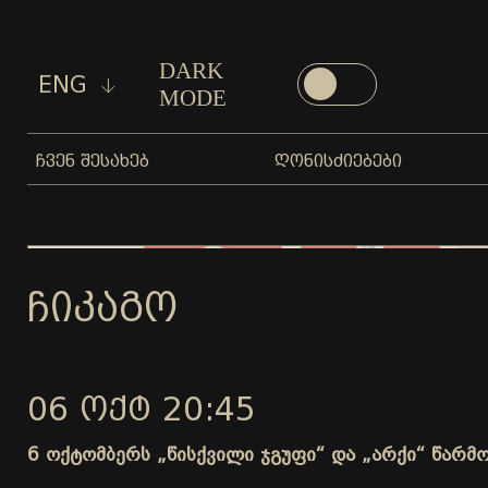
DARK
ENG
MODE
ᲩᲕᲔᲜ ᲨᲔᲡᲐᲮᲔᲑ
ᲦᲝᲜᲘᲡᲫᲘᲔᲑᲔᲑᲘ
ᲩᲘᲙᲐᲒᲝ
06 ᲝᲥᲢ 20:45
6 ოქტომბერს „წისქვილი ჯგუფი“ და „არქი“ წარმ