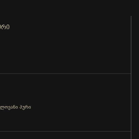
ᲣᲠᲘ
ცლოვანი პური