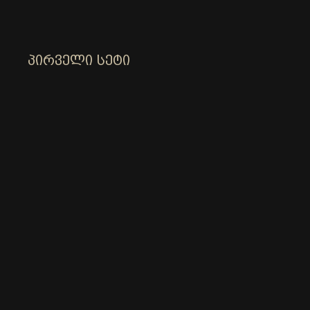
ᲞᲘᲠᲕᲔᲚᲘ ᲡᲔᲢᲘ