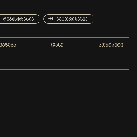
ᲠᲔᲒᲘᲡᲢᲠᲐᲪᲘᲐ
ᲐᲕᲢᲝᲠᲘᲖᲐᲪᲘᲐ
ᲕᲐᲖᲔᲑᲐ
ᲓᲐᲡᲘ
ᲙᲝᲜᲢᲐᲥᲢᲘ