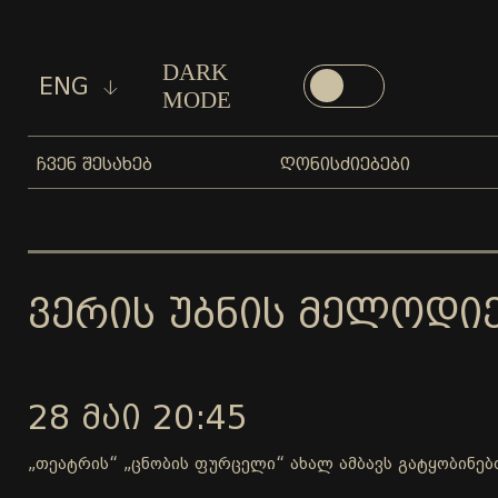
DARK
ENG
MODE
ᲩᲕᲔᲜ ᲨᲔᲡᲐᲮᲔᲑ
ᲦᲝᲜᲘᲡᲫᲘᲔᲑᲔᲑᲘ
ᲕᲔᲠᲘᲡ ᲣᲑᲜᲘᲡ ᲛᲔᲚᲝᲓᲘ
28 ᲛᲐᲘ 20:45
„თეატრის“ „ცნობის ფურცელი“ ახალ ამბავს გატყობინებ