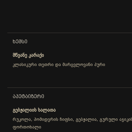
ᲮᲔᲛᲡᲘ
მწვანე კარაქი
კლასიკური თეთრი და მარცვლოვანი პური
ᲐᲞᲔᲢᲐᲘᲖᲔᲠᲘ
გებჟალიის სალათა
რუკოლა, პომიდვრის ჩიფსი, გებჟალია, გურული აჯიკის
ფორთოხალი