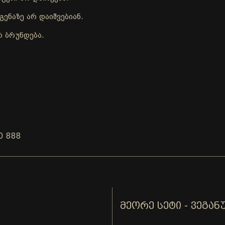
ენაზე არ დაიშვებიან.
რ ბრუნდება.
0 888
ᲛᲔᲝᲠᲔ ᲡᲔᲢᲘ - ᲕᲔᲒᲐᲜ