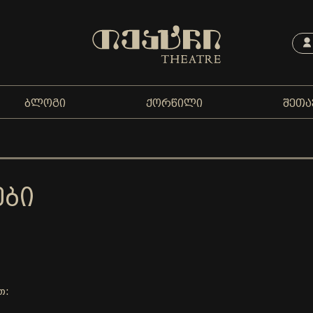
ᲑᲚᲝᲒᲘ
ᲥᲝᲠᲬᲘᲚᲘ
ᲨᲔᲗᲐ
ᲔᲑᲘ
თ: