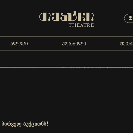
ᲑᲚᲝᲒᲘ
ᲥᲝᲠᲬᲘᲚᲘ
ᲨᲔᲗᲐ
 პირველ აუქციონს!