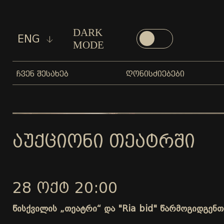
DARK
ENG
MODE
ᲩᲕᲔᲜ ᲨᲔᲡᲐᲮᲔᲑ
ᲦᲝᲜᲘᲡᲫᲘᲔᲑᲔᲑᲘ
ᲐᲣᲥᲪᲘᲝᲜᲘ ᲗᲔᲐᲢᲠᲨᲘ
28 ᲝᲥᲢ 20:00
წისქვილის „თეატრი“ და "Ria bid" წარმოგიდგენთ