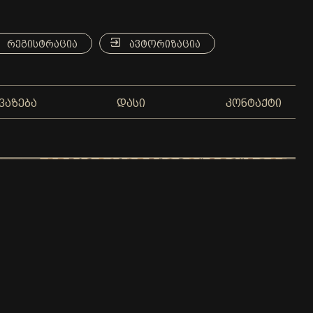
ᲠᲔᲒᲘᲡᲢᲠᲐᲪᲘᲐ
ᲐᲕᲢᲝᲠᲘᲖᲐᲪᲘᲐ
ᲕᲐᲖᲔᲑᲐ
ᲓᲐᲡᲘ
ᲙᲝᲜᲢᲐᲥᲢᲘ