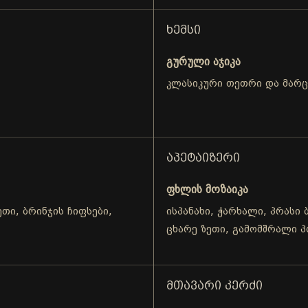
ᲮᲔᲛᲡᲘ
გურული აჯიკა
კლასიკური თეთრი და მარ
ᲐᲞᲔᲢᲐᲘᲖᲔᲠᲘ
ფხლის მოზაიკა
თი, ბრინჯის ჩიფსები,
ისპანახი, ჭარხალი, პრასი 
ცხარე ზეთი, გამომშრალი პ
ᲛᲗᲐᲕᲐᲠᲘ ᲙᲔᲠᲫᲘ