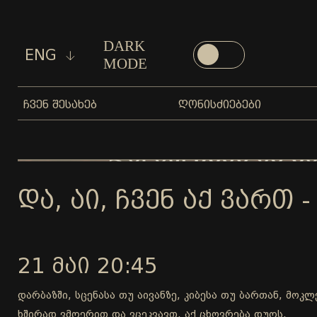
DARK
ENG
MODE
ᲩᲕᲔᲜ ᲨᲔᲡᲐᲮᲔᲑ
ᲦᲝᲜᲘᲡᲫᲘᲔᲑᲔᲑᲘ
ᲓᲐ, ᲐᲘ, ᲩᲕᲔᲜ ᲐᲥ ᲕᲐᲠᲗ -
21 ᲛᲐᲘ 20:45
დარბაზში, სცენასა თუ აივანზე, კიბესა თუ ბართან, მოკ
ხშირად ვმღერით და ვცეკვავთ, აქ ცხოვრება დუღს.