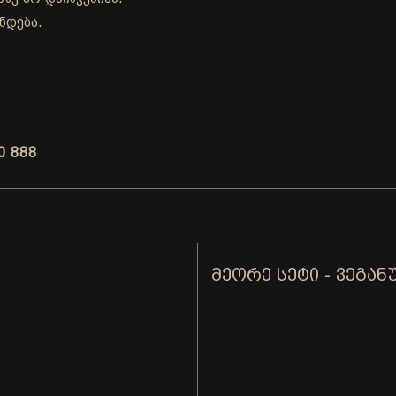
ნდება.
0 888
ᲛᲔᲝᲠᲔ ᲡᲔᲢᲘ - ᲕᲔᲒᲐᲜ