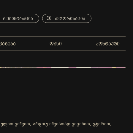
ᲠᲔᲒᲘᲡᲢᲠᲐᲪᲘᲐ
ᲐᲕᲢᲝᲠᲘᲖᲐᲪᲘᲐ
ᲕᲐᲖᲔᲑᲐ
ᲓᲐᲡᲘ
ᲙᲝᲜᲢᲐᲥᲢᲘ
არულით ვიწვით, არცთუ იშვიათად ვიცინით, ვტირით,