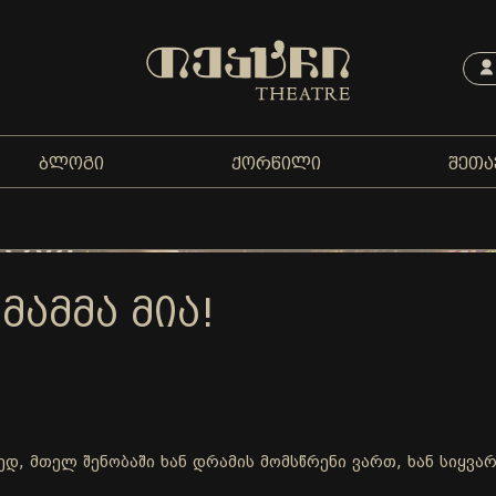
ᲑᲚᲝᲒᲘ
ᲥᲝᲠᲬᲘᲚᲘ
ᲨᲔᲗᲐ
 ᲛᲐᲛᲛᲐ ᲛᲘᲐ!
ლედ, მთელ შენობაში ხან დრამის მომსწრენი ვართ, ხან სიყვ