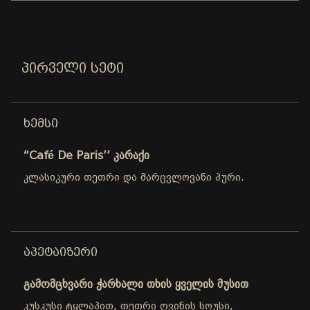
ᲞᲘᲠᲕᲔᲚᲘ ᲡᲔᲢᲘ
ᲮᲔᲛᲡᲘ
“Café De Paris’’ კარაქი
კლასიკური თეთრი და მარცვლოვანი პური.
ᲐᲞᲔᲢᲐᲘᲖᲔᲠᲘ
გამომცხვარი ჭარხალი თხის ყველის მუსით
კუსკუსი ტყლაპით, თეთრი ღვინის სოუსი,