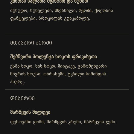
კინოას სალათა შტოშით და ნუშით
მუხუდო, სუნელები, მწვანილი, შტოში, ქოქოსის
ფანტელები, ბროკოლის გუაკამოლე.
ᲛᲗᲐᲕᲐᲠᲘ ᲙᲔᲠᲫᲘ
შემწვარი პოლენტა სოკოს ფრიკასეთი
ქამა სოკო, ხის სოკო, შიიტაკე, გამომცხვარი
ნივრის სოუსი, ოხრახუში, ტკბილი სიმინდის
პიურე.
ᲓᲔᲡᲔᲠᲢᲘ
მარწყვის მილფეი
ფენოვანი ცომი, მარწყვის კრემი, მარწყვის ჯემი.