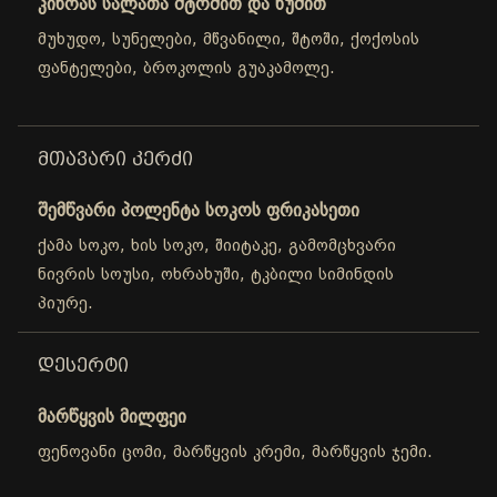
კინოას სალათა შტოშით და ნუშით
მუხუდო, სუნელები, მწვანილი, შტოში, ქოქოსის
ფანტელები, ბროკოლის გუაკამოლე.
ᲛᲗᲐᲕᲐᲠᲘ ᲙᲔᲠᲫᲘ
შემწვარი პოლენტა სოკოს ფრიკასეთი
ქამა სოკო, ხის სოკო, შიიტაკე, გამომცხვარი
ნივრის სოუსი, ოხრახუში, ტკბილი სიმინდის
პიურე.
ᲓᲔᲡᲔᲠᲢᲘ
მარწყვის მილფეი
ფენოვანი ცომი, მარწყვის კრემი, მარწყვის ჯემი.