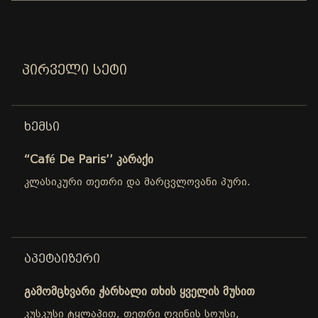
ᲞᲘᲠᲕᲔᲚᲘ ᲡᲔᲢᲘ
ᲮᲔᲛᲡᲘ
“Café De Paris’’ კარაქი
კლასიკური თეთრი და მარცვლოვანი პური.
ᲐᲞᲔᲢᲐᲘᲖᲔᲠᲘ
გამომცხვარი ჭარხალი თხის ყველის მუსით
კუსკუსი ტყლაპით, თეთრი ღვინის სოუსი,