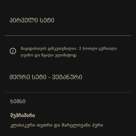
ᲞᲘᲠᲕᲔᲚᲘ ᲡᲔᲢᲘ
მაგიდისთვის განკუთვნილია: 2 ბოთლი ცქრიალა
ღვინო და წყალი ულიმიტოდ
ᲛᲔᲝᲠᲔ ᲡᲔᲢᲘ - ᲕᲔᲒᲐᲜᲣᲠᲘ
ᲮᲔᲛᲡᲘ
მუჰრამარი
კლასიკური თეთრი და მარცლოვანი პური