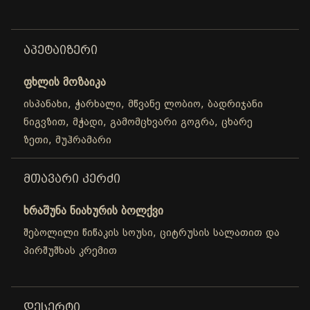
ᲐᲞᲔᲢᲐᲘᲖᲔᲠᲘ
ფხლის მოზაიკა
ისპანახი, ჭარხალი, მწვანე ლობიო, ბადრიჯანი
ნიგვზით, მჭადი, გამომცხვარი გოგრა, ცხარე
ზეთი, მუჰრამარი
ᲛᲗᲐᲕᲐᲠᲘ ᲙᲔᲠᲫᲘ
ხრაშუნა ნიახურის ბოლქვი
შებოლილი წიწაკის სოუსი, ციტრუსის სალათით და
პირშუშხას კრემით
ᲓᲔᲡᲔᲠᲢᲘ