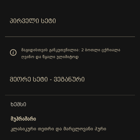
ᲞᲘᲠᲕᲔᲚᲘ ᲡᲔᲢᲘ
მაგიდისთვის განკუთვნილია: 2 ბოთლი ცქრიალა
ღვინო და წყალი ულიმიტოდ
ᲛᲔᲝᲠᲔ ᲡᲔᲢᲘ - ᲕᲔᲒᲐᲜᲣᲠᲘ
ᲮᲔᲛᲡᲘ
მუჰრამარი
კლასიკური თეთრი და მარცლოვანი პური