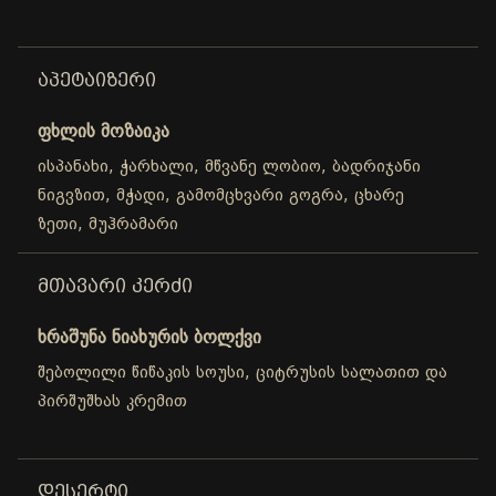
ᲐᲞᲔᲢᲐᲘᲖᲔᲠᲘ
ფხლის მოზაიკა
ისპანახი, ჭარხალი, მწვანე ლობიო, ბადრიჯანი
ნიგვზით, მჭადი, გამომცხვარი გოგრა, ცხარე
ზეთი, მუჰრამარი
ᲛᲗᲐᲕᲐᲠᲘ ᲙᲔᲠᲫᲘ
ხრაშუნა ნიახურის ბოლქვი
შებოლილი წიწაკის სოუსი, ციტრუსის სალათით და
პირშუშხას კრემით
ᲓᲔᲡᲔᲠᲢᲘ