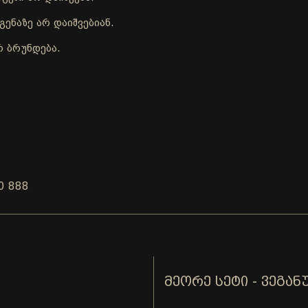
ენაზე არ დაიშვებიან.
რ ბრუნდება.
0 888
ᲛᲔᲝᲠᲔ ᲡᲔᲢᲘ - ᲕᲔᲒᲐᲜ