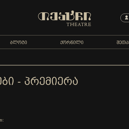
ᲑᲚᲝᲒᲘ
ᲥᲝᲠᲬᲘᲚᲘ
ᲨᲔᲗᲐ
ᲑᲘ - ᲞᲠᲔᲛᲘᲔᲠᲐ
თ: