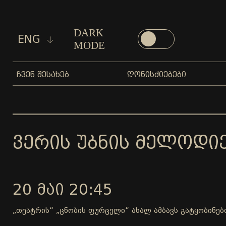
DARK
ENG
MODE
ᲩᲕᲔᲜ ᲨᲔᲡᲐᲮᲔᲑ
ᲦᲝᲜᲘᲡᲫᲘᲔᲑᲔᲑᲘ
ᲕᲔᲠᲘᲡ ᲣᲑᲜᲘᲡ ᲛᲔᲚᲝᲓᲘᲔ
20 ᲛᲐᲘ 20:45
„თეატრის“ „ცნობის ფურცელი“ ახალ ამბავს გატყობინებ