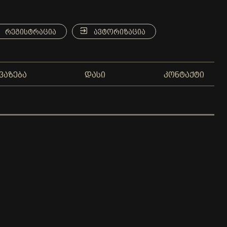
ᲠᲔᲒᲘᲡᲢᲠᲐᲪᲘᲐ
ᲐᲕᲢᲝᲠᲘᲖᲐᲪᲘᲐ
ᲕᲐᲖᲔᲑᲐ
ᲓᲐᲡᲘ
ᲙᲝᲜᲢᲐᲥᲢᲘ