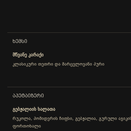
ᲮᲔᲛᲡᲘ
მწვანე კარაქი
კლასიკური თეთრი და მარცვლოვანი პური
ᲐᲞᲔᲢᲐᲘᲖᲔᲠᲘ
გებჟალიის სალათა
რუკოლა, პომიდვრის ჩიფსი, გებჟალია, გურული აჯიკის
ფორთოხალი