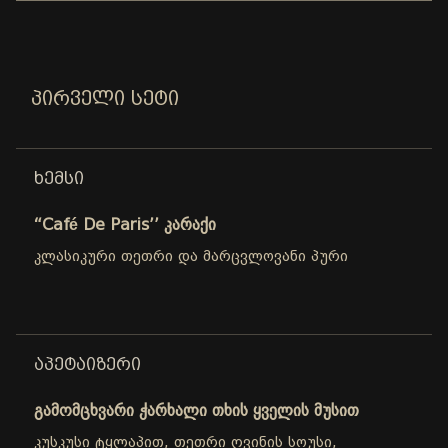
ᲞᲘᲠᲕᲔᲚᲘ ᲡᲔᲢᲘ
ᲮᲔᲛᲡᲘ
“Café De Paris’’ კარაქი
კლასიკური თეთრი და მარცვლოვანი პური
ᲐᲞᲔᲢᲐᲘᲖᲔᲠᲘ
გამომცხვარი ჭარხალი თხის ყველის მუსით
კუსკუსი ტყლაპით, თეთრი ღვინის სოუსი,