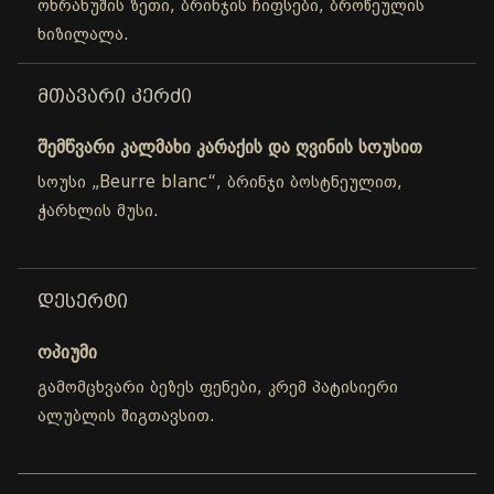
ოხრახუშის ზეთი, ბრინჯის ჩიფსები, ბროწეულის
ხიზილალა.
ᲛᲗᲐᲕᲐᲠᲘ ᲙᲔᲠᲫᲘ
შემწვარი კალმახი კარაქის და ღვინის სოუსით
სოუსი „Beurre blanc“, ბრინჯი ბოსტნეულით,
ჭარხლის მუსი.
ᲓᲔᲡᲔᲠᲢᲘ
ოპიუმი
გამომცხვარი ბეზეს ფენები, კრემ პატისიერი
ალუბლის შიგთავსით.