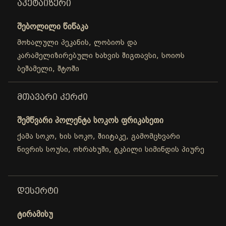
ᲐᲞᲔᲢᲐᲘᲖᲔᲠᲘ
შებოლილი წიწაკა
მოხალული პეკანის, ლობიოს და
კარამელიზირებული ხახვის შიგთავსი, სოიოს
ბეშამელი, შტოში
ᲛᲗᲐᲕᲐᲠᲘ ᲙᲔᲠᲫᲘ
შემწვარი პოლენტა სოკოს ფრიკასეთი
ქამა სოკო, ხის სოკო, შიიტაკე, გამომცხვარი
ნივრის სოუსი, ოხრახუში, ტკბილი სიმინდის პიურე
ᲓᲔᲡᲔᲠᲢᲘ
ტირამისუ