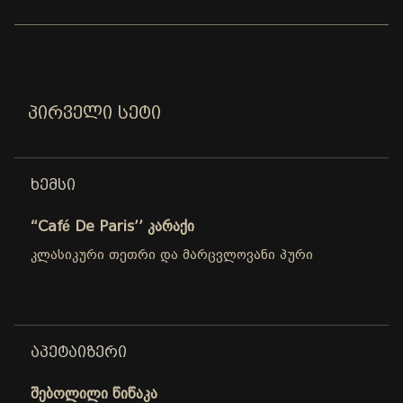
ᲞᲘᲠᲕᲔᲚᲘ ᲡᲔᲢᲘ
ᲮᲔᲛᲡᲘ
“Café De Paris’’ კარაქი
კლასიკური თეთრი და მარცვლოვანი პური
ᲐᲞᲔᲢᲐᲘᲖᲔᲠᲘ
შებოლილი წიწაკა