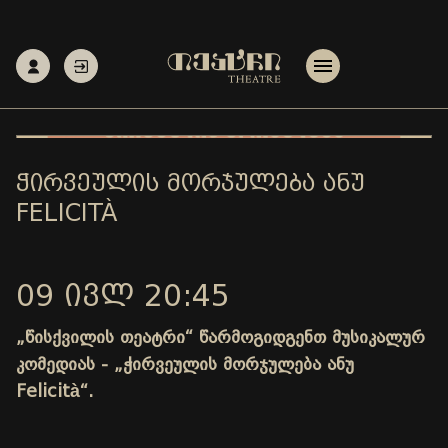
ᲭᲘᲠᲕᲔᲣᲚᲘᲡ ᲛᲝᲠᲯᲣᲚᲔᲑᲐ ᲐᲜᲣ
FELICITÀ
09 ᲘᲕᲚ 20:45
„წისქვილის თეატრი“ წარმოგიდგენთ მუსიკალურ
კომედიას - „ჭირვეულის მორჯულება ანუ
Felicità“.