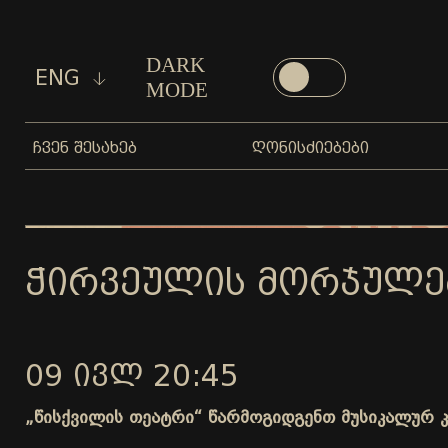
DARK
ENG
MODE
ᲩᲕᲔᲜ ᲨᲔᲡᲐᲮᲔᲑ
ᲦᲝᲜᲘᲡᲫᲘᲔᲑᲔᲑᲘ
ᲭᲘᲠᲕᲔᲣᲚᲘᲡ ᲛᲝᲠᲯᲣᲚᲔᲑᲐ
09 ᲘᲕᲚ 20:45
„წისქვილის თეატრი“ წარმოგიდგენთ მუსიკალურ კო