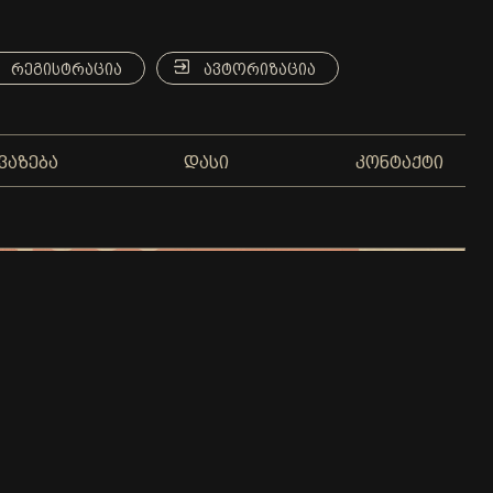
ᲠᲔᲒᲘᲡᲢᲠᲐᲪᲘᲐ
ᲐᲕᲢᲝᲠᲘᲖᲐᲪᲘᲐ
ᲕᲐᲖᲔᲑᲐ
ᲓᲐᲡᲘ
ᲙᲝᲜᲢᲐᲥᲢᲘ