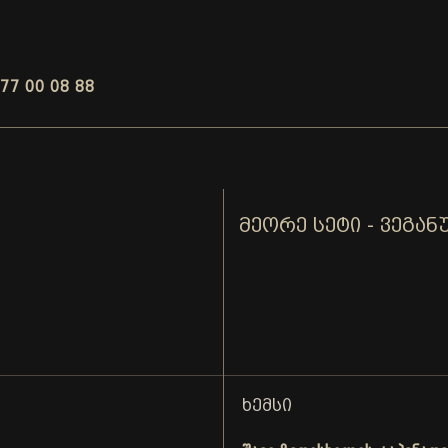
77 00 08 88
ᲛᲔᲝᲠᲔ ᲡᲔᲢᲘ - ᲕᲔᲒᲐᲜ
ᲮᲔᲛᲡᲘ