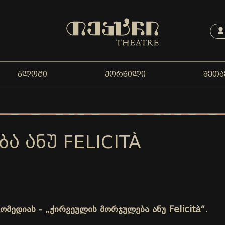
ᲑᲚᲝᲒᲘ
ᲥᲝᲠᲬᲘᲚᲘ
ᲨᲔᲗᲐ
 ᲐᲜᲣ FELICITÀ
მედიას - „ჭირვეულის მორჯულება ანუ Felicità“.