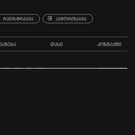
ᲠᲔᲒᲘᲡᲢᲠᲐᲪᲘᲐ
ᲐᲕᲢᲝᲠᲘᲖᲐᲪᲘᲐ
ᲕᲐᲖᲔᲑᲐ
ᲓᲐᲡᲘ
ᲙᲝᲜᲢᲐᲥᲢᲘ