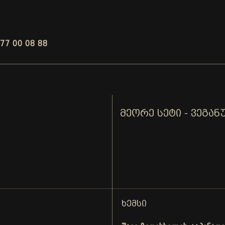
77 00 08 88
ᲛᲔᲝᲠᲔ ᲡᲔᲢᲘ - ᲕᲔᲒᲐᲜ
ᲮᲔᲛᲡᲘ