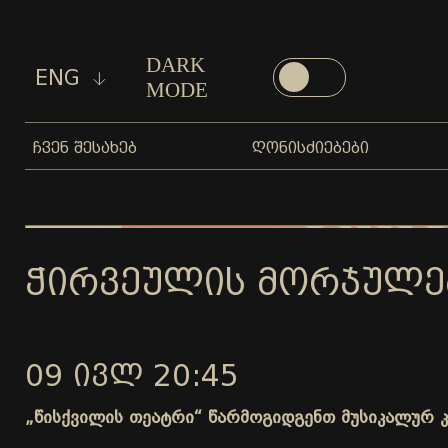
DARK
ENG
MODE
ᲩᲕᲔᲜ ᲨᲔᲡᲐᲮᲔᲑ
ᲦᲝᲜᲘᲡᲫᲘᲔᲑᲔᲑᲘ
ᲭᲘᲠᲕᲔᲣᲚᲘᲡ ᲛᲝᲠᲯᲣᲚᲔᲑᲐ
09 ᲘᲕᲚ 20:45
„წისქვილის თეატრი“ წარმოგიდგენთ მუსიკალურ კო