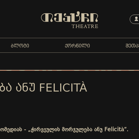
ᲑᲚᲝᲒᲘ
ᲥᲝᲠᲬᲘᲚᲘ
ᲨᲔᲗᲐ
 ᲐᲜᲣ FELICITÀ
მედიას - „ჭირვეულის მორჯულება ანუ Felicità“.