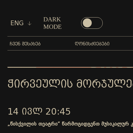
DARK
ENG
MODE
ᲩᲕᲔᲜ ᲨᲔᲡᲐᲮᲔᲑ
ᲦᲝᲜᲘᲡᲫᲘᲔᲑᲔᲑᲘ
ᲭᲘᲠᲕᲔᲣᲚᲘᲡ ᲛᲝᲠᲯᲣᲚᲔᲑᲐ
14 ᲘᲕᲚ 20:45
„წისქვილის თეატრი“ წარმოგიდგენთ მუსიკალურ კო