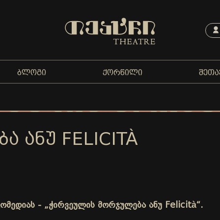
ᲑᲚᲝᲒᲘ
ᲥᲝᲠᲬᲘᲚᲘ
ᲨᲔᲗᲐ
 ᲐᲜᲣ FELICITÀ
მედიას - „ჭირვეულის მორჯულება ანუ Felicità“.