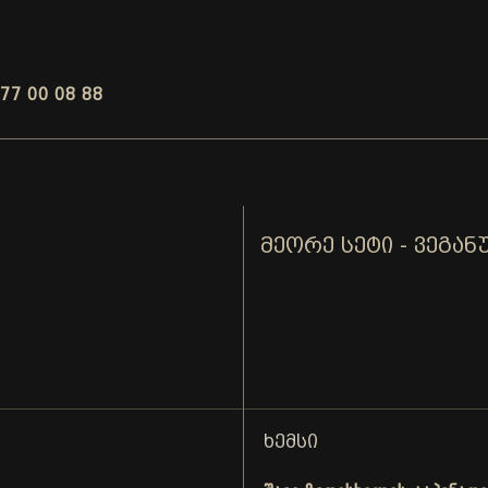
77 00 08 88
ᲛᲔᲝᲠᲔ ᲡᲔᲢᲘ - ᲕᲔᲒᲐᲜ
ᲮᲔᲛᲡᲘ