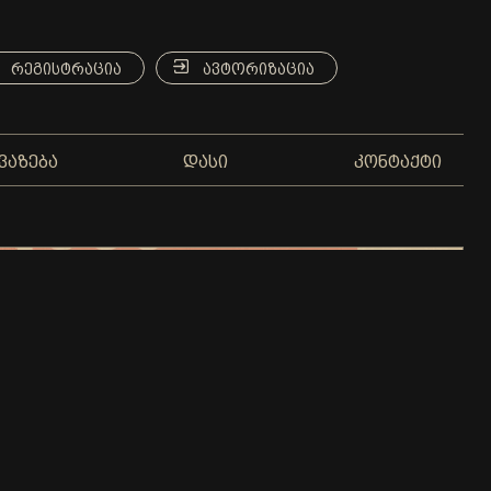
ᲠᲔᲒᲘᲡᲢᲠᲐᲪᲘᲐ
ᲐᲕᲢᲝᲠᲘᲖᲐᲪᲘᲐ
ᲕᲐᲖᲔᲑᲐ
ᲓᲐᲡᲘ
ᲙᲝᲜᲢᲐᲥᲢᲘ