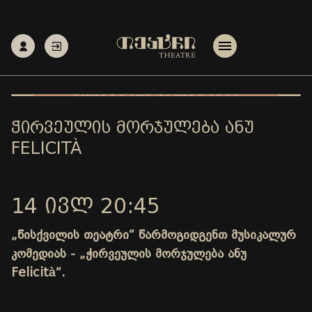
ᲭᲘᲠᲕᲔᲣᲚᲘᲡ ᲛᲝᲠᲯᲣᲚᲔᲑᲐ ᲐᲜᲣ
FELICITÀ
14 ᲘᲕᲚ 20:45
„წისქვილის თეატრი“ წარმოგიდგენთ მუსიკალურ
კომედიას - „ჭირვეულის მორჯულება ანუ
Felicità“.